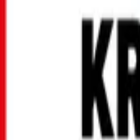
Ursachen, Auftreten & Bedeutung von klumpigem Sperma.
Das verrät die Morgenlatte über deinen 
Warum sie entsteht und was sie über deine Gesundheit verrät.
Vasektomie
Wie die Sterilisation des Mannes funktioniert und welche Risiken
Mehr anzeigen
Homepage
Gesundheitsportal
Liebe, Sex und Psyche
Anat
Homepage
Anatomie des Mannes
4,9
/5
Ermittelt aus 2.170.223 Feedbacks zur DAK Website