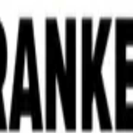
Körper
 und Vorteile sie bietet.
omie des Mannes