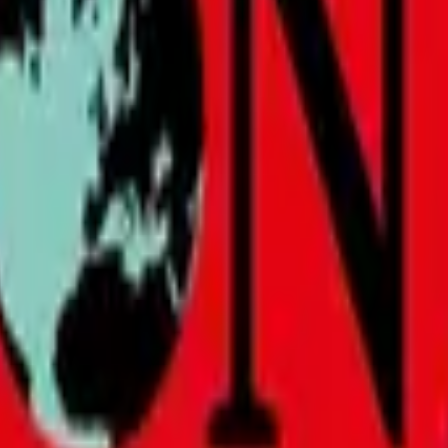
s ganz schön aufregend, manchmal bestimmt auch etwas komisch. 
rologe Volker Wittkamp erklärt dir deinen wunderbaren Körper.
ischer Notfall wird
ktion
ht es zwingend zwei Hoden?
rmal"?
k passiert.