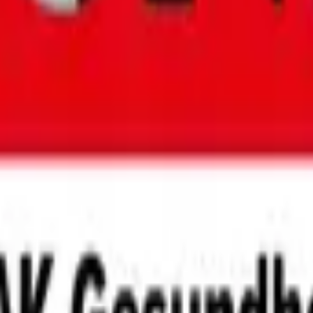
nis
anchmal unfreiwillig?