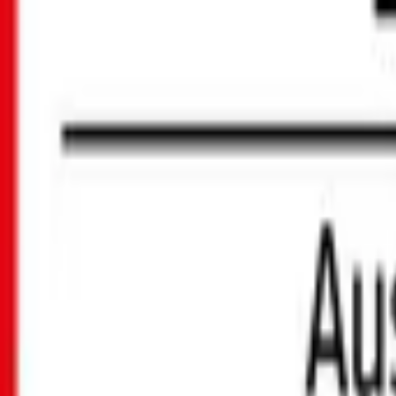
Vorstand
Newsletter bestellen
Servicezentren
fit! Das Gesundheits-Magazin
Nachhaltigkeit bei der DAK-Gesundheit
DAK in Leichter Sprache
Angebote
Angebote
Vorteile für Familien
Vorteile für Schwangere
Vorteile für Berufstätige
Vorteile für Studierende
Vorteile für Azubis
Vorteile für Selbstständige
Vorteile für Senioren
DAK empfehlen & 30€ bekommen
Other Languages
Other Languages
English