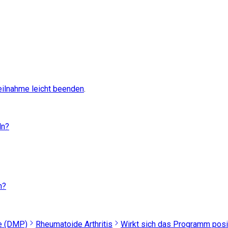
eilnahme leicht beenden
.
ln?
n?
e (DMP)
Rheumatoide Arthritis
Wirkt sich das Programm posi