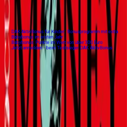
Krankenkasse im Bonusprogramm DAK AktivBonus einen
besonderen Babybonus für Sie: Nutzen Sie die vielen
kostenlosen Vorsorgeuntersuchungen und Impfungen in den
ersten Lebensjahren und sammeln Sie so Punkte - im Wert von
über 300 Euro.
DAK AktivBonus für Kinder: Bonusprogramm mit extra
Babybonus im ersten Jahr
Babybonus: Punkte im Wert von über 300 Euro
Jetzt anmelden - beim Testsieger DAK AktivBonus