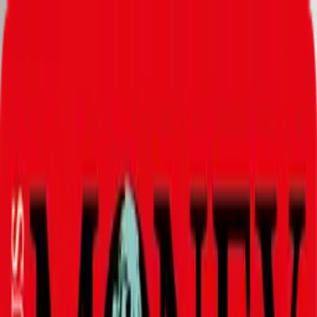
Direkt zum Inhalt
Leistungen
Hervorragendes Bonusprogramm
Suche
Login
Leistungen
Hervorragendes Bonusprogramm
Bonusprogramm mit Babybonus: Über
300 Euro Prämie sichern
Der Start ins Leben ist ein riesiges Abenteuer. Und damit Ihr
Baby dafür bestmöglich gewappnet ist, haben wir als Ihre