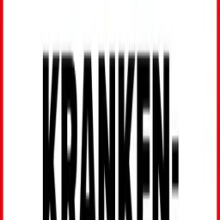
Jetzt anmelden - beim Testsieger DAK
AktivBonus
Klingt gut? Dann machen Sie jetzt mit, melden Sie Ihr Kind am
besten gleich bei unserem Bonusprogramm an:
DAK App runterladen
und direkt dort anmelden
Sie haben noch Fragen? Mehr
Infos zum DAK-Bonusprogramm
gibt es in unseren FAQs
.
Aktualisiert am:
04.08.2026
Diese Artikel könnten Sie auch
interessieren
DAK AktivBonus für Kinder und Jugendliche
Die Gesundheit Ihres Kindes steht an erster Stelle – auch bei
uns. Wir belohnen gesundes Aufwachsen.