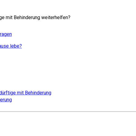
ge mit Behinderung weiterhelfen?
tragen
ause lebe?
dürftige mit Behinderung
derung