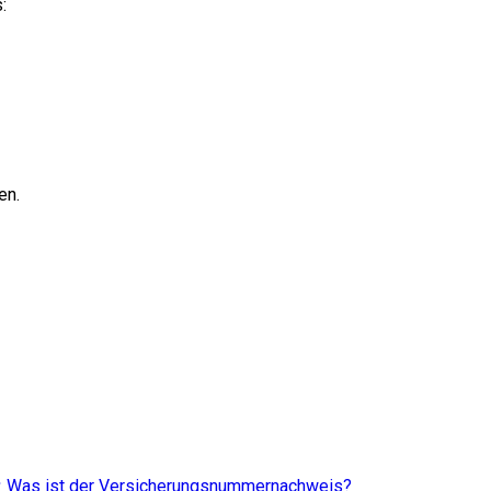
s
:
en.
Was ist der Versicherungsnummernachweis?