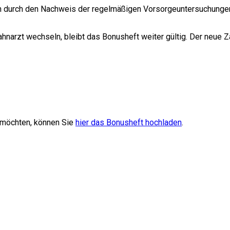
enn durch den Nachweis der regelmäßigen Vorsorgeuntersuchung
narzt wechseln, bleibt das Bonusheft weiter gültig. Der neue Zah
n möchten, können Sie
hier das Bonusheft hochladen
.