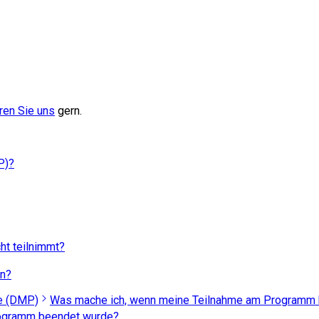
ren Sie uns
gern.
P)?
ht teilnimmt?
en?
e (DMP)
Was mache ich, wenn meine Teilnahme am Programm
rogramm beendet wurde?